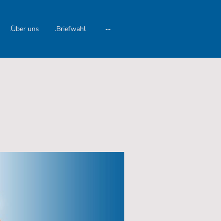
.Über uns
.Briefwahl