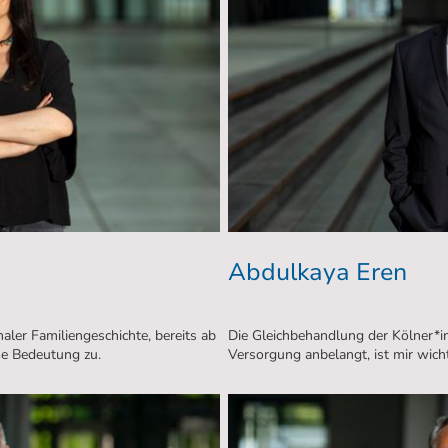
Abdulkaya Eren
aler Familiengeschichte, bereits ab
Die Gleichbehandlung der Kölner*i
oße Bedeutung zu.
Versorgung anbelangt, ist mir wicht